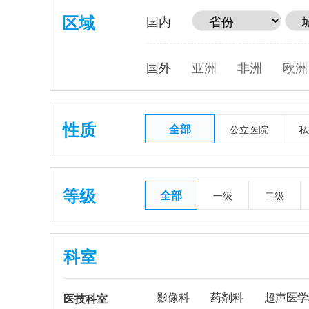
区域
国内
国外
亚洲
非洲
欧洲
性质
全部
公立医院
私
等级
全部
一级
二级
科室
影像科
药剂科
超声医学
医技科室